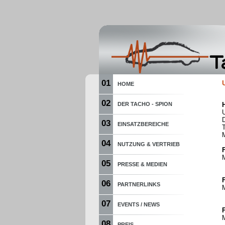
01
HOME
02
DER TACHO - SPION
03
EINSATZBEREICHE
04
NUTZUNG & VERTRIEB
05
PRESSE & MEDIEN
06
PARTNERLINKS
07
EVENTS / NEWS
08
PREIS