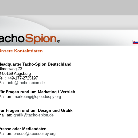
Unsere Kontaktdaten
Headquarter Tacho-Spion Deutschland
Ulmenweg 73
D-86169 Augsburg
Tel.: +49-177-2725197
Mail:
info@tacho-spion.de
Für Fragen rund um Marketing / Vertrieb
Mail an:
marketing@speedospy.org
Für Fragen rund um Design und Grafik
Mail an:
grafik@tacho-spion.de
Presse oder Mediendaten
Mail an:
presse@speedospy.org