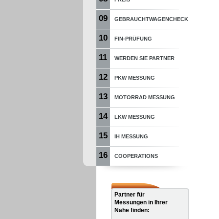
09
GEBRAUCHTWAGENCHECK
10
FIN-PRÜFUNG
11
WERDEN SIE PARTNER
12
PKW MESSUNG
13
MOTORRAD MESSUNG
14
LKW MESSUNG
15
IH MESSUNG
16
COOPERATIONS
Partner für
Messungen in Ihrer
Nähe finden: