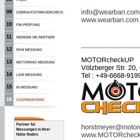
info@wearban.com
09
GEBRAUCHTWAGENCHECK
www.wearban.com
10
FIN-PRÜFUNG
11
WERDEN SIE PARTNER
12
PKW MESSUNG
MOTORcheckUP
13
MOTORRAD MESSUNG
Völzberger Str. 20,
14
Tel : +49-6668-919
LKW MESSUNG
15
IH MESSUNG
16
COOPERATIONS
Partner für
horstmeyer@motor
Messungen in Ihrer
www.MOTORcheck
Nähe finden: