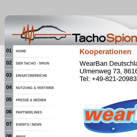
01
Kooperationen
HOME
WearBan Deutschl
02
DER TACHO - SPION
Ulmenweg 73, 861
03
EINSATZBEREICHE
Tel: +49-821-2098
04
NUTZUNG & VERTRIEB
05
PRESSE & MEDIEN
06
PARTNERLINKS
07
EVENTS / NEWS
08
PREIS