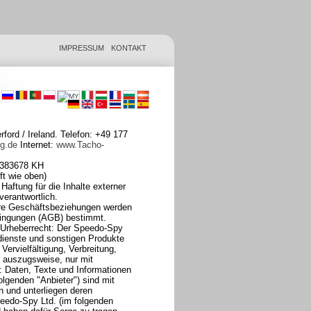
IMPRESSUM
KONTAKT
ord / Ireland. Telefon: +49 177
ng.de
Internet:
www.Tacho-
3383678 KH
ft wie oben)
Haftung für die Inhalte externer
verantwortlich.
re Geschäftsbeziehungen werden
dingungen (AGB) bestimmt.
 Urheberrecht: Der Speedo-Spy
tdienste und sonstigen Produkte
Vervielfältigung, Verbreitung,
r auszugsweise, nur mit
: Daten, Texte und Informationen
olgenden "Anbieter") sind mit
n und unterliegen deren
peedo-Spy Ltd. (im folgenden