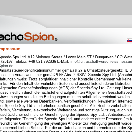
Impressum
Speedo-Spy Ltd. A12 Moloney Stores / Lower Main ST / Dungarvan / CO Waterf
2725197 Telefax: +49 821 792836 E-Mail:
info@ultraschall-verschleissmessu
Spion.de
Umsatzsteuer-Identifikationsnummer gemäß § 27 a Umsatzsteuergesetz: IE 
nhaltlich Verantwortlicher gemäß § 55 Abs. 2 RStV: Speedo-Spy Ltd. (Anschri
aftungshinweis: Trotz sorgfältiger inhaltlicher Kontrolle übernehmen wir keine 
inks. Für den Inhalt der verlinkten Seiten sind ausschließlich deren Betreiber 
Allgemeine Geschäftsbedingungen (AGB) der Speedo-Spy Ltd. Geltung: Unse
ausschließlich durch die nachstehend aufgeführten Allgemeinen Geschäftsbe
Abweichungen von diesen Bedingungen müssen schriftlich vereinbart werden.
td. sowie alle weiteren Datenbanken, Veröffentlichungen, Newsletter, Interne
er Speedo-Spy Ltd. sind urheberrechtlich geschützt. Alle Rechte vorbehalten. 
Verleih, Vermietung, elektronische Weitergabe und sonstige Nutzung, auch nu
usdrücklicher schriftlicher Genehmigung der Speedo-Spy Ltd. . Anbieterdaten
im folgenden "Daten") der Speedo-Spy Ltd. und anderer dritter Personen (im f
reundlicher Genehmigung der jeweiligen Anbieter zur Verfügung gestellt worde
rheberrechtlichen Schutz. Für die an Datenbanken und Internetdienste der S