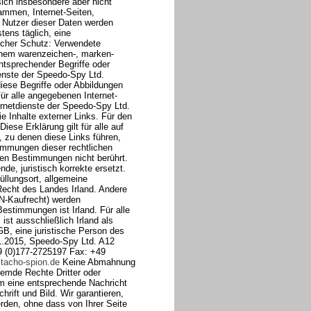
sich insbesondere aber nicht
rammen, Internet-Seiten,
 Nutzer dieser Daten werden
tens täglich, eine
icher Schutz: Verwendete
inem warenzeichen-, marken-
ntsprechender Begriffe oder
enste der Speedo-Spy Ltd.
ese Begriffe oder Abbildungen
Für alle angegebenen Internet-
rnetdienste der Speedo-Spy Ltd.
die Inhalte externer Links. Für den
Diese Erklärung gilt für alle auf
, zu denen diese Links führen,
immungen dieser rechtlichen
gen Bestimmungen nicht berührt.
de, juristisch korrekte ersetzt.
üllungsort, allgemeine
echt des Landes Irland. Andere
UN-Kaufrecht) werden
Bestimmungen ist Irland. Für alle
st ausschließlich Irland als
B, eine juristische Person des
11.2015, Speedo-Spy Ltd. A12
49 (0)177-2725197 Fax: +49
tacho-spion.de
Keine Abmahnung
remde Rechte Dritter oder
um eine entsprechende Nachricht
rift und Bild. Wir garantieren,
rden, ohne dass von Ihrer Seite