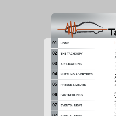
01
HOME
02
THE TACHOSPY
03
APPLICATIONS
I
H
04
L
NUTZUNG & VERTRIEB
05
PRESSE & MEDIEN
L
d
06
PARTNERLINKS
a
07
(
EVENTS / NEWS
f
u
07
EVENTS / NEWS