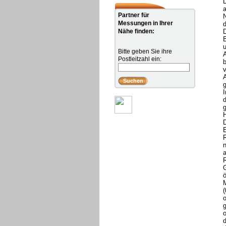
D
a
Partner für
Messungen in Ihrer
d
Nähe finden:
u
Bitte geben Sie ihre
Postleitzahl ein:
v
g
I
d
H
D
E
n
a
R
ö
o
o