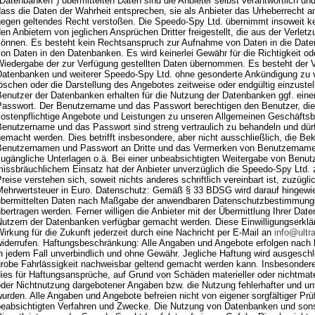
Datenbanken") übermittelten Daten sind die Anbieter selbst verantwortlich un
ass die Daten der Wahrheit entsprechen, sie als Anbieter das Urheberrecht a
gegen geltendes Recht verstoßen. Die Speedo-Spy Ltd. übernimmt insoweit ke
en Anbietern von jeglichen Ansprüchen Dritter freigestellt, die aus der Verletz
können. Es besteht kein Rechtsanspruch zur Aufnahme von Daten in die Date
on Daten in den Datenbanken. Es wird keinerlei Gewähr für die Richtigkeit ode
iedergabe der zur Verfügung gestellten Daten übernommen. Es besteht der Vor
Datenbanken und weiterer Speedo-Spy Ltd. ohne gesonderte Ankündigung zu v
löschen oder die Darstellung des Angebotes zeitweise oder endgültig einzust
Benutzer der Datenbanken erhalten für die Nutzung der Datenbanken ggf. ein
Passwort. Der Benutzername und das Passwort berechtigen den Benutzer, di
kostenpflichtige Angebote und Leistungen zu unseren Allgemeinen Geschäfts
Benutzername und das Passwort sind streng vertraulich zu behandeln und dür
emacht werden. Dies betrifft insbesondere, aber nicht ausschließlich, die 
Benutzernamen und Passwort an Dritte und das Vermerken von Benutzernamen
zugängliche Unterlagen o.ä. Bei einer unbeabsichtigten Weitergabe von Benu
issbräuchlichem Einsatz hat der Anbieter unverzüglich die Speedo-Spy Ltd. zu
reise verstehen sich, soweit nichts anderes schriftlich vereinbart ist, zuzügl
Mehrwertsteuer in Euro. Datenschutz: Gemäß § 33 BDSG wird darauf hingewie
übermittelten Daten nach Maßgabe der anwendbaren Datenschutzbestimmunge
bertragen werden. Ferner willigen die Anbieter mit der Übermittlung Ihrer Dat
Nutzern der Datenbanken verfügbar gemacht werden. Diese Einwilligungserklär
irkung für die Zukunft jederzeit durch eine Nachricht per E-Mail an
info@ultr
widerrufen. Haftungsbeschränkung: Alle Angaben und Angebote erfolgen nach b
n jedem Fall unverbindlich und ohne Gewähr. Jegliche Haftung wird ausgeschl
robe Fahrlässigkeit nachweisbar geltend gemacht werden kann. Insbesondere a
ies für Haftungsansprüche, auf Grund von Schäden materieller oder nichtmater
oder Nichtnutzung dargebotener Angaben bzw. die Nutzung fehlerhafter und un
urden. Alle Angaben und Angebote befreien nicht von eigener sorgfältiger Prü
beabsichtigten Verfahren und Zwecke. Die Nutzung von Datenbanken und son