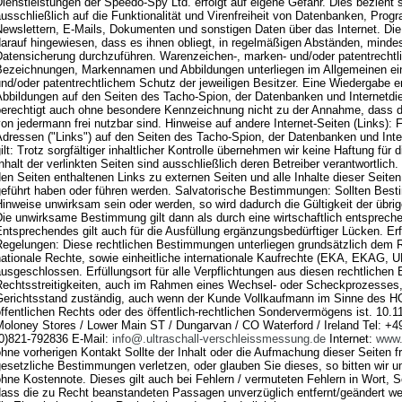
ienstleistungen der Speedo-Spy Ltd. erfolgt auf eigene Gefahr. Dies bezieht 
usschließlich auf die Funktionalität und Virenfreiheit von Datenbanken, Prog
Newslettern, E-Mails, Dokumenten und sonstigen Daten über das Internet. Die
arauf hingewiesen, dass es ihnen obliegt, in regelmäßigen Abständen, mindes
Datensicherung durchzuführen. Warenzeichen-, marken- und/oder patentrechtl
Bezeichnungen, Markennamen und Abbildungen unterliegen im Allgemeinen e
nd/oder patentrechtlichem Schutz der jeweiligen Besitzer. Eine Wiedergabe e
Abbildungen auf den Seiten des Tacho-Spion, der Datenbanken und Internetdi
berechtigt auch ohne besondere Kennzeichnung nicht zu der Annahme, dass di
on jedermann frei nutzbar sind. Hinweise auf andere Internet-Seiten (Links): 
Adressen ("Links") auf den Seiten des Tacho-Spion, der Datenbanken und Inte
ilt: Trotz sorgfältiger inhaltlicher Kontrolle übernehmen wir keine Haftung für 
nhalt der verlinkten Seiten sind ausschließlich deren Betreiber verantwortlich. 
en Seiten enthaltenen Links zu externen Seiten und alle Inhalte dieser Seiten
geführt haben oder führen werden. Salvatorische Bestimmungen: Sollten Best
inweise unwirksam sein oder werden, so wird dadurch die Gültigkeit der übri
ie unwirksame Bestimmung gilt dann als durch eine wirtschaftlich entsprechen
ntsprechendes gilt auch für die Ausfüllung ergänzungsbedürftiger Lücken. Erf
Regelungen: Diese rechtlichen Bestimmungen unterliegen grundsätzlich dem R
ationale Rechte, sowie einheitliche internationale Kaufrechte (EKA, EKAG, 
usgeschlossen. Erfüllungsort für alle Verpflichtungen aus diesen rechtlichen 
echtsstreitigkeiten, auch im Rahmen eines Wechsel- oder Scheckprozesses, i
Gerichtsstand zuständig, auch wenn der Kunde Vollkaufmann im Sinne des HG
ffentlichen Rechts oder des öffentlich-rechtlichen Sondervermögens ist. 10.
Moloney Stores / Lower Main ST / Dungarvan / CO Waterford / Ireland Tel: +
(0)821-792836 E-Mail:
info@.ultraschall-verschleissmessung.de
Internet:
www.
hne vorherigen Kontakt Sollte der Inhalt oder die Aufmachung dieser Seiten f
gesetzliche Bestimmungen verletzen, oder glauben Sie dieses, so bitten wir 
hne Kostennote. Dieses gilt auch bei Fehlern / vermuteten Fehlern in Wort, Sch
dass die zu Recht beanstandeten Passagen unverzüglich entfernt/geändert we