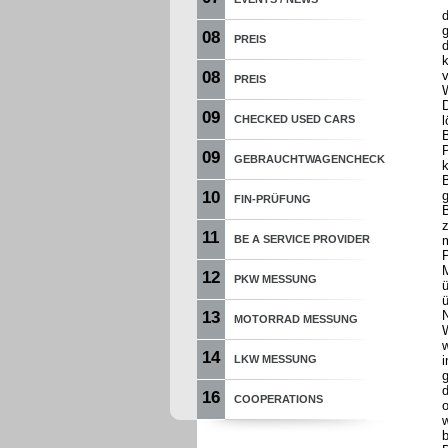
"
d
08
PREIS
d
08
v
PREIS
W
09
CHECKED USED CARS
09
GEBRAUCHTWAGENCHECK
10
g
FIN-PRÜFUNG
11
BE A SERVICE PROVIDER
m
P
12
PKW MESSUNG
ü
13
MOTORRAD MESSUNG
W
14
LKW MESSUNG
i
g
d
16
COOPERATIONS
w