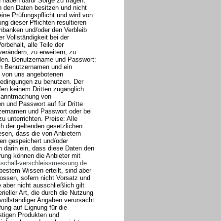
d haben dafür Sorge zu tragen,
n den Daten besitzen und nicht
ine Prüfungspflicht und wird von
ung dieser Pflichten resultieren
nbanken und/oder den Verbleib
r Vollständigkeit bei der
behalt, alle Teile der
erändern, zu erweitern, zu
ellen. Benutzername und Passwort:
en Benutzernamen und ein
e von uns angebotenen
bedingungen zu benutzen. Der
fen keinem Dritten zugänglich
Bekanntmachung von
 und Passwort auf für Dritte
tzernamen und Passwort oder bei
 unterrichten. Preise: Alle
ich der geltenden gesetzlichen
sen, dass die von Anbietern
n gespeichert und/oder
en darin ein, dass diese Daten den
ung können die Anbieter mit
aschall-verschleissmessung.de
estem Wissen erteilt, sind aber
ossen, sofern nicht Vorsatz und
ber nicht ausschließlich gilt
ieller Art, die durch die Nutzung
vollständiger Angaben verursacht
fung auf Eignung für die
stigen Produkten und