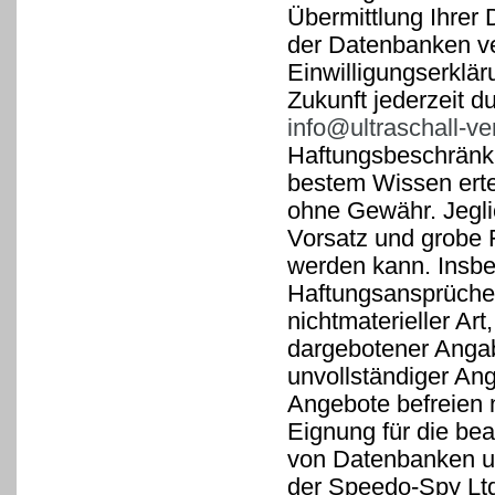
Übermittlung Ihrer 
der Datenbanken v
Einwilligungserklär
Zukunft jederzeit d
info@ultraschall-v
Haftungsbeschränk
bestem Wissen ertei
ohne Gewähr. Jegli
Vorsatz und grobe 
werden kann. Insbes
Haftungsansprüche,
nichtmaterieller Ar
dargebotener Angab
unvollständiger An
Angebote befreien n
Eignung für die be
von Datenbanken un
der Speedo-Spy Ltd.