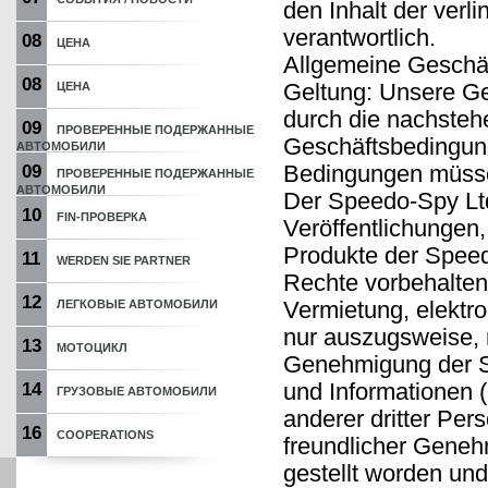
den Inhalt der verl
verantwortlich.
08
ЦЕНА
Allgemeine Geschä
08
Geltung: Unsere G
ЦЕНА
durch die nachsteh
09
ПРОВЕРЕННЫЕ ПОДЕРЖАННЫЕ
Geschäftsbedingun
АВТОМОБИЛИ
Bedingungen müssen
09
ПРОВЕРЕННЫЕ ПОДЕРЖАННЫЕ
АВТОМОБИЛИ
Der Speedo-Spy Ltd
10
FIN-ПРОВЕРКА
Veröffentlichungen,
Produkte der Speedo
11
WERDEN SIE PARTNER
Rechte vorbehalten.
12
Vermietung, elektr
ЛЕГКОВЫЕ АВТОМОБИЛИ
nur auszugsweise, n
13
МОТОЦИКЛ
Genehmigung der Sp
und Informationen 
14
ГРУЗОВЫЕ АВТОМОБИЛИ
anderer dritter Per
16
COOPERATIONS
freundlicher Geneh
gestellt worden und