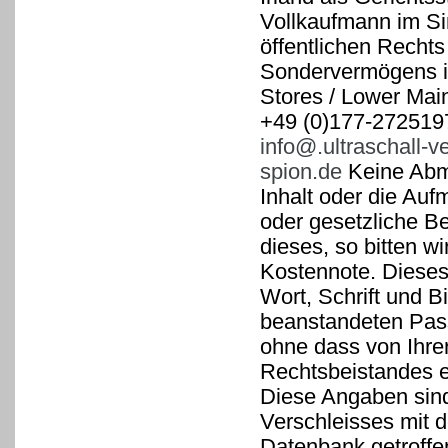
Vollkaufmann im Si
öffentlichen Rechts
Sondervermögens i
Stores / Lower Main
+49 (0)177-2725197
info@.ultraschall-
spion.de
Keine Abma
Inhalt oder die Auf
oder gesetzliche B
dieses, so bitten 
Kostennote. Dieses 
Wort, Schrift und B
beanstandeten Pass
ohne dass von Ihrer
Rechtsbeistandes er
Diese Angaben sind
Verschleisses mit d
Datenbank getroff