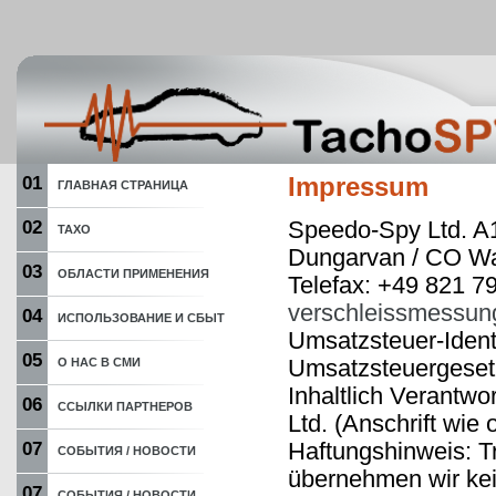
01
Impressum
ГЛАВНАЯ СТРАНИЦА
Speedo-Spy Ltd. A1
02
ТАХО
Dungarvan / CO Wat
03
ОБЛАСТИ ПРИМЕНЕНИЯ
Telefax: +49 821 7
verschleissmessun
04
ИСПОЛЬЗОВАНИЕ И СБЫТ
Umsatzsteuer-Iden
05
Umsatzsteuergeset
О НАС В СМИ
Inhaltlich Verantw
06
ССЫЛКИ ПАРТНЕРОВ
Ltd. (Anschrift wie 
Haftungshinweis: Tro
07
СОБЫТИЯ / НОВОСТИ
übernehmen wir kein
07
СОБЫТИЯ / НОВОСТИ