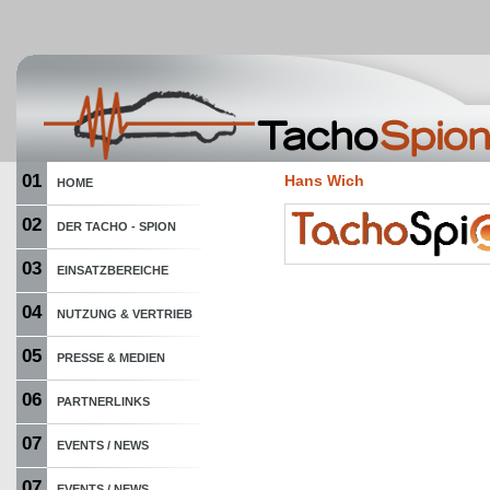
01
Hans Wich
HOME
02
DER TACHO - SPION
03
EINSATZBEREICHE
04
NUTZUNG & VERTRIEB
05
PRESSE & MEDIEN
06
PARTNERLINKS
07
EVENTS / NEWS
07
EVENTS / NEWS