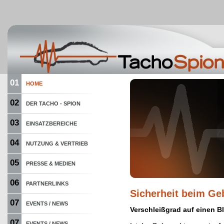
01
HOME
02
DER TACHO - SPION
03
EINSATZBEREICHE
04
NUTZUNG & VERTRIEB
05
PRESSE & MEDIEN
06
PARTNERLINKS
Sicherheit beim G
07
EVENTS / NEWS
Verschleißgrad auf einen Bl
07
EVENTS / NEWS