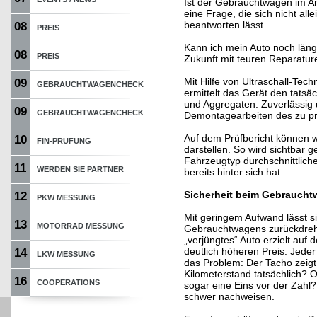
Ist der Gebrauchtwagen im An
eine Frage, die sich nicht al
beantworten lässt.
08
PREIS
Kann ich mein Auto noch läng
08
PREIS
Zukunft mit teuren Reparatu
Mit Hilfe von Ultraschall-Tech
09
GEBRAUCHTWAGENCHECK
ermittelt das Gerät den tatsä
und Aggregaten. Zuverlässig 
09
GEBRAUCHTWAGENCHECK
Demontagearbeiten des zu pr
Auf dem Prüfbericht können w
10
FIN-PRÜFUNG
darstellen. So wird sichtbar g
Fahrzeugtyp durchschnittlich
11
WERDEN SIE PARTNER
bereits hinter sich hat.
Sicherheit beim Gebrauch
12
PKW MESSUNG
Mit geringem Aufwand lässt s
13
MOTORRAD MESSUNG
Gebrauchtwagens zurückdrehe
„verjüngtes“ Auto erzielt au
deutlich höheren Preis. Jed
14
LKW MESSUNG
das Problem: Der Tacho zeig
Kilometerstand tatsächlich? Od
16
COOPERATIONS
sogar eine Eins vor der Zahl?
schwer nachweisen.