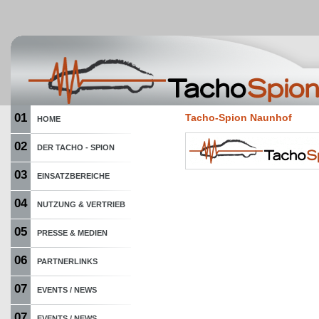
01
Tacho-Spion Naunhof
HOME
02
DER TACHO - SPION
03
EINSATZBEREICHE
04
NUTZUNG & VERTRIEB
05
PRESSE & MEDIEN
06
PARTNERLINKS
07
EVENTS / NEWS
07
EVENTS / NEWS