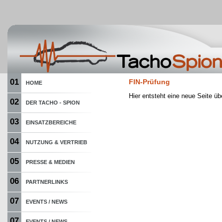
01
FIN-Prüfung
HOME
Hier entsteht eine neue Seite üb
02
DER TACHO - SPION
03
EINSATZBEREICHE
04
NUTZUNG & VERTRIEB
05
PRESSE & MEDIEN
06
PARTNERLINKS
07
EVENTS / NEWS
07
EVENTS / NEWS